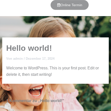
Zum
Online Termin
Inhalt
springen
Willkommen bei Za
Persönliche Erstberatu
Hello world!
Von
admin
/
Dezember 17, 2024
Welcome to WordPress. This is your first post. Edit or
delete it, then start writing!
1 Kommentar zu „Hello world!“